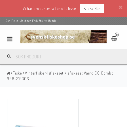
Vi har produkterna för ditt fiske!
Klicka Här
Din Fiske, Jakt och Friluftslivs Butik
0
Fiske
Vinterfiske
Isfiskeset
Isfiskeset Väinö C6 Combo
908-2103C6