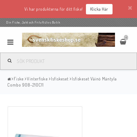
Vi har produkterna för ditt fiske!
Klicka Här
Din Fiske, Jakt och Friluftslivs Butik
0
Fiske
Vinterfiske
Isfiskeset
Isfiskeset Väinö Mäntyla
Combo 908-210C11