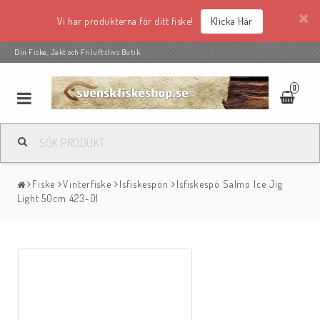
Vi har produkterna för ditt fiske!
Klicka Här
Din Fiske, Jakt och Friluftslivs Butik
0
Fiske
Vinterfiske
Isfiskespön
Isfiskespö Salmo Ice Jig
Light 50cm 423-01