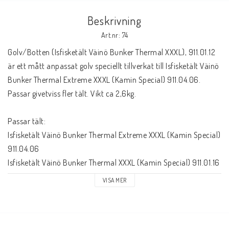
Beskrivning
Art.nr: 74
Golv/Botten (Isfisketält Väinö Bunker Thermal XXXL), 911.01.12 
är ett mått anpassat golv speciellt tillverkat till Isfisketält Väinö 
Bunker Thermal Extreme XXXL (Kamin Special) 911.04.06. 
Passar givetviss fler tält. Vikt ca 2,6kg.
Passar tält:
Isfisketält Väinö Bunker Thermal Extreme XXXL (Kamin Special) 
911.04.06 
Isfisketält Väinö Bunker Thermal XXXL (Kamin Special) 911.01.16
Isfisketält Atemi Igloo Luxury #XXL 911-03005
VISA MER
med mera.