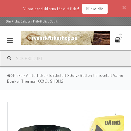
Vi har produkterna för ditt fiske!
Klicka Här
Din Fiske, Jakt och Friluftslivs Butik
0
Fiske
Vinterfiske
Isfisketält
Golv/Botten (Isfisketält Väinö
Bunker Thermal XXXL), 911.01.12