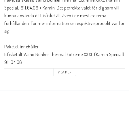
Special) 911.04.06 + Kamin. Det perfekta valet för dig som vill 
kunna använda ditt isfisketält även i de mest extrema 
förhållanden. För mer information se respektive produkt var för 
sig.
Paketet innehåller:
Isfisketält Väinö Bunker Thermal Extreme XXXL (Kamin Special) 
911.04.06
Kamin Winnerwell Nomad M
VISA MER
(1st extra) Kaminrör Winnerwell 63mm
Isfisketält Fakta:
Mått: 380 x 370cm, 203cm hög. (För 1-9 personer)
Vikt: 26,5 kg