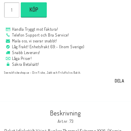
KÖP
Handla Tryggt mot Faktura!
Telefon Support och Bra Service!
Maila oss, vi svarar snabbt!
Låg Frakt! Enhetsfrakt 69:- (Inom Sverige)
Snabb Leverans!
Låga Priser!
Säkra Betalsätt!
Svenskfiskeshop.se - Din Fiske, Jakt och Friluftslivs Butik.
DELA
Beskrivning
Art.nr: 73
Paket Isfisketält Väinö Bunker Thermal Extreme XXXL (Kamin 