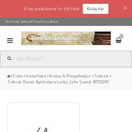
Vi har produkterna för ditt fiske!
Klicka Här
Din Fiske, Jakt och Friluftslivs Butik
0
Fiske
Vinterfiske
Krokar & Pimpelkedjor
Trekrok
Trekrok Owner Aptitretare Lucky John Scandi 81172GRY