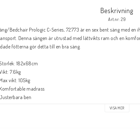
Beskrivning
Art.nr: 29
äng/Bedchair Prologic C-Series, 72773 är en sex bent säng med en ih
ransport. Denna sängen är utrustad med lättvikts ram och en komfo
edade fötterna gör detta till en bra säng. 
 Storlek: 182x68cm
 Vikt: 7.6kg
 Max vikt: 105kg
 Komfortable madrass
 Justerbara ben
 Ledade fötter
VISA MER
 Lättvikts ram