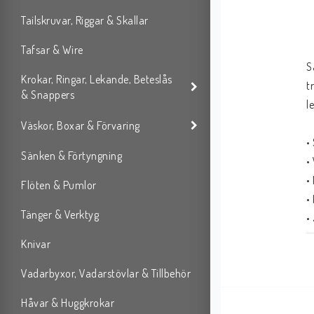
Tailskruvar, Riggar & Skallar
Tafsar & Wire
S
Krokar, Ringar, Lekande, Beteslås
t
& Snappers
l
Väskor, Boxar & Förvaring
•
Sänken & Förtyngning
•
•
Flöten & Pumlor
•
Tänger & Verktyg
•
•
Knivar
•
Vadarbyxor, Vadarstövlar & Tillbehör
Håvar & Huggkrokar