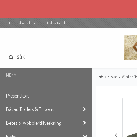
Din Fiske, Jakt och Friluftslivs Butik
SÖK
MENY
Fiske
Vinterfi
Presentkort
Båtar, Trailers & Tillbehör
Betes & Wobblertillverkning
Fiske