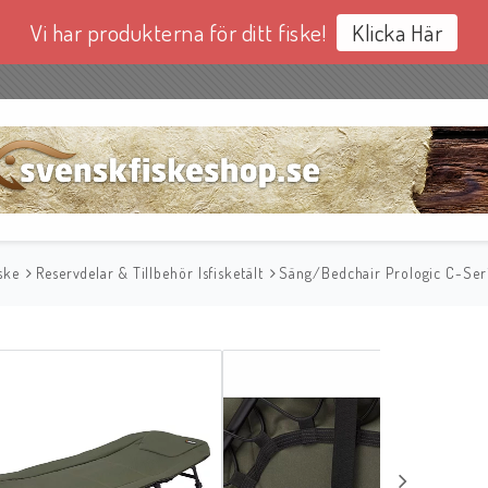
Vi har produkterna för ditt fiske!
Klicka Här
ske
Reservdelar & Tillbehör Isfisketält
Säng/Bedchair Prologic C-Seri