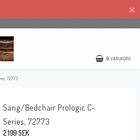
0
VARUKORG
es, 72773
Säng/Bedchair Prologic C-
Series, 72773
2 199 SEK