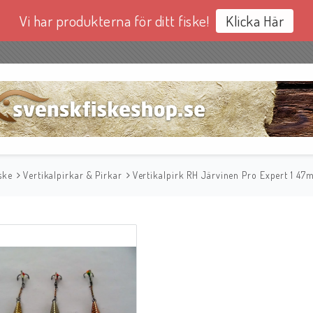
Vi har produkterna för ditt fiske!
Klicka Här
ske
Vertikalpirkar & Pirkar
Vertikalpirk RH Järvinen Pro Expert 1 4