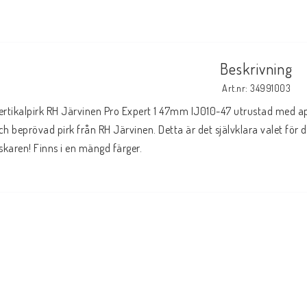
Beskrivning
Art.nr: 34991003
ertikalpirk RH Järvinen Pro Expert 1 47mm IJ010-47 utrustad med apti
ch beprövad pirk från RH Järvinen. Detta är det självklara valet för 
iskaren! Finns i en mängd färger.