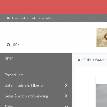
Din Fiske, Jakt och Friluftslivs Butik
SÖK
MENY
Fiske
Vinterfi
Presentkort
Båtar, Trailers & Tillbehör
Betes & Wobblertillverkning
Fiske