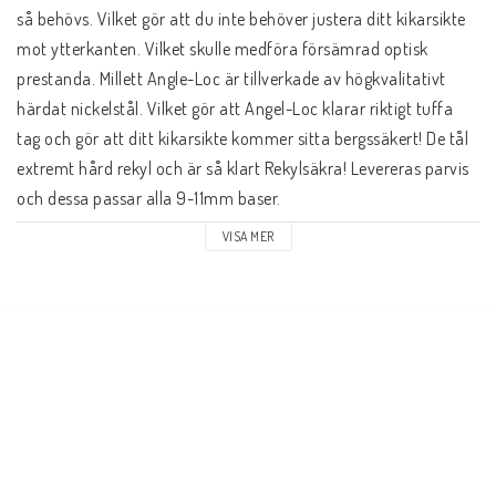
så behövs. Vilket gör att du inte behöver justera ditt kikarsikte 
mot ytterkanten. Vilket skulle medföra försämrad optisk 
prestanda. Millett Angle-Loc är tillverkade av högkvalitativt 
härdat nickelstål. Vilket gör att Angel-Loc klarar riktigt tuffa 
tag och gör att ditt kikarsikte kommer sitta bergssäkert! De tål 
extremt hård rekyl och är så klart Rekylsäkra! Levereras parvis 
och dessa passar alla 9-11mm baser.
VISA MER
• Passar baser av typ: 9-11mm
• Ringdiameter: 1"
• Profil: Låg
• Höjd upp till ring: 6,98mm (.275")