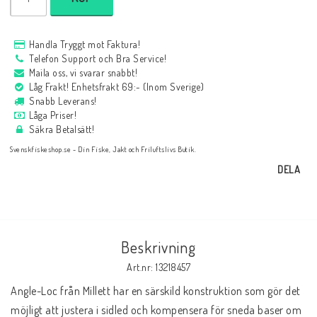
Handla Tryggt mot Faktura!
Telefon Support och Bra Service!
Maila oss, vi svarar snabbt!
Låg Frakt! Enhetsfrakt 69:- (Inom Sverige)
Snabb Leverans!
Låga Priser!
Säkra Betalsätt!
Svenskfiskeshop.se - Din Fiske, Jakt och Friluftslivs Butik.
DELA
Beskrivning
Art.nr: 13218457
Angle-Loc från Millett har en särskild konstruktion som gör det 
möjligt att justera i sidled och kompensera för sneda baser om 