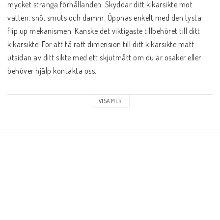
mycket stränga förhållanden. Skyddar ditt kikarsikte mot 
vatten, snö, smuts och damm. Öppnas enkelt med den tysta 
flip up mekanismen. Kanske det viktigaste tillbehöret till ditt 
kikarsikte! För att få rätt dimension till ditt kikarsikte mätt 
utsidan av ditt sikte med ett skjutmått om du är osäker eller 
behöver hjälp kontakta oss.
• Snabb Flip up design (Du kan hålla ögonen på målet) 
VISA MER
• Skyddar mot smuts, vatten, snö och imma
• Tyst konstruktion
• Testad till ner -40°F
• Passar både åt höger och vänster skyttar
• Passar okular 34.1mm, tolerans +0,64 till -0,25mm