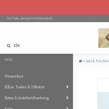
Din Fiske, Jakt och Friluftslivs Butik
SÖK
MENY
Jakt & Friluftsli
Presentkort
Båtar, Trailers & Tillbehör
Betes & Wobblertillverkning
Fiske