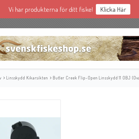
Vi har produkterna för ditt fiske!
Klicka Här
v
Linsskydd Kikarsikten
Butler Creek Flip-Open Linsskydd 11 OBJ (Ov