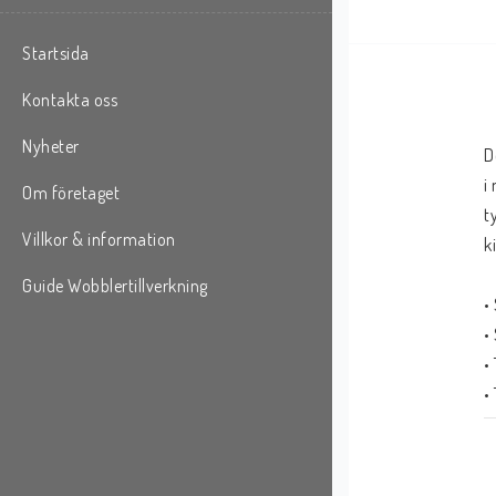
Startsida
Kontakta oss
Nyheter
D
i
Om företaget
t
Villkor & information
k
Guide Wobblertillverkning
•
•
•
•
•
•