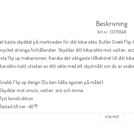
Beskrivning
Art.nr: 13379548
et bästa skyddet på marknaden för ditt kikarsikte. Butler Creek Flip
 mycket stränga förhållanden. Skyddar ditt kikarsikte mot vatten, 
ysta flip up mekanismen. Kanske det viktigaste tillbehöret till ditt kikars
ikarsikte mätt utsidan av ditt sikte med ett skjutmått om du är osäke
 Snabb Flip up design (Du kan hålla ögonen på målet) 
 Skyddar mot smuts, vatten, snö och imma
 Tyst konstruktion
 Testad till ner -40°F
 Passar både åt höger och vänster skyttar
VISA MER
 Passar objektiv (oval) 39.1 x 34.0mm, tolerans +0,64 till -0,25mm