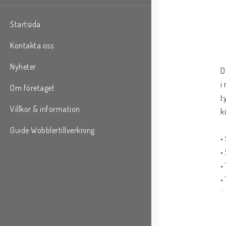
Startsida
Kontakta oss
Nyheter
D
i
Om företaget
t
Villkor & information
k
Guide Wobblertillverkning
•
•
•
•
•
•