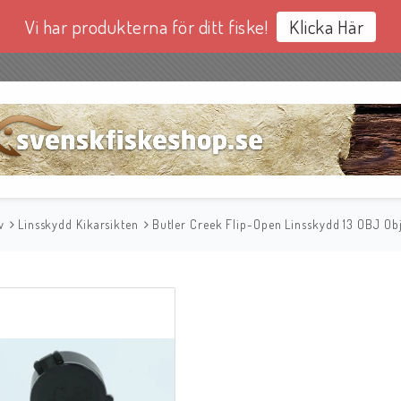
Vi har produkterna för ditt fiske!
Klicka Här
v
Linsskydd Kikarsikten
Butler Creek Flip-Open Linsskydd 13 OBJ O