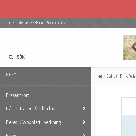
Din Fiske, Jakt och Friluftslivs Butik
SÖK
MENY
Jakt & Friluftsli
Presentkort
Båtar, Trailers & Tillbehör
Betes & Wobblertillverkning
Fiske