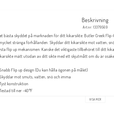
Beskrivning
Art.nr: 13379569
et bästa skyddet på marknaden för ditt kikarsikte. Butler Creek Flip
 mycket stränga förhållanden. Skyddar ditt kikarsikte mot vatten, 
ysta flip up mekanismen. Kanske det viktigaste tillbehöret till ditt kikars
ikarsikte mätt utsidan av ditt sikte med ett skjutmått om du är osäke
 Snabb Flip up design (Du kan hålla ögonen på målet) 
 Skyddar mot smuts, vatten, snö och imma
 Tyst konstruktion
 Testad till ner -40°F
 Passar både åt höger och vänster skyttar
VISA MER
 Passar objektiv 38.9mm, tolerans +0,64 till -0,25mm