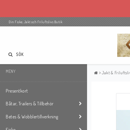
Din Fiske, Jakt och Friluftslivs Butik
SÖK
MENY
Jakt & Friluftsli
Presentkort
Båtar, Trailers & Tillbehör
Betes & Wobblertillverkning
Fiske