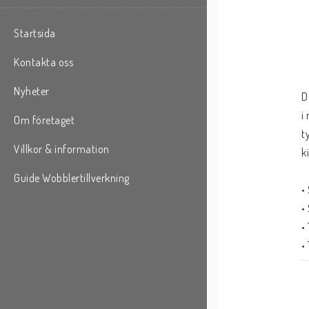
Startsida
Kontakta oss
Nyheter
D
i
Om företaget
t
Villkor & information
k
Guide Wobblertillverkning
•
•
•
•
•
•