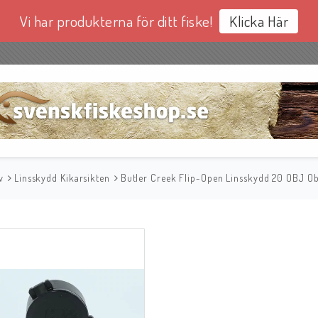
Vi har produkterna för ditt fiske!
Klicka Här
v
Linsskydd Kikarsikten
Butler Creek Flip-Open Linsskydd 20 OBJ O