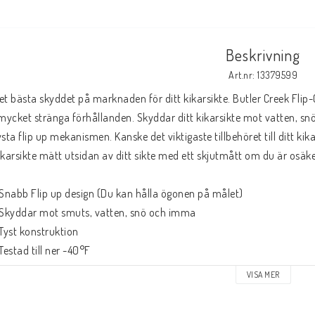
Beskrivning
Art.nr: 13379599
et bästa skyddet på marknaden för ditt kikarsikte. Butler Creek Flip
 mycket stränga förhållanden. Skyddar ditt kikarsikte mot vatten, 
ysta flip up mekanismen. Kanske det viktigaste tillbehöret till ditt kikars
ikarsikte mätt utsidan av ditt sikte med ett skjutmått om du är osäke
 Snabb Flip up design (Du kan hålla ögonen på målet) 
 Skyddar mot smuts, vatten, snö och imma
 Tyst konstruktion
 Testad till ner -40°F
 Passar både åt höger och vänster skyttar
VISA MER
 Passar objektiv 43.2mm, tolerans +0,64 till -0,25mm