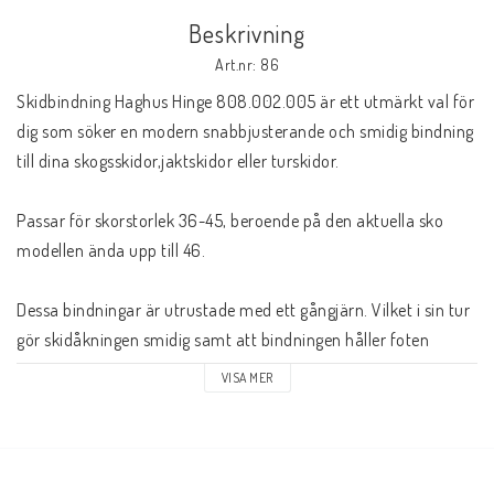
Beskrivning
Art.nr: 86
Skidbindning Haghus Hinge 808.002.005 är ett utmärkt val för 
dig som söker en modern snabbjusterande och smidig bindning 
till dina skogsskidor,jaktskidor eller turskidor. 
Passar för skorstorlek 36-45, beroende på den aktuella sko 
modellen ända upp till 46.
Dessa bindningar är utrustade med ett gångjärn. Vilket i sin tur 
gör skidåkningen smidig samt att bindningen håller foten 
parallell med skidan och även rakt när du exempelvis åker 
VISA MER
skidor nedför en backe. 
Utöver detta finns också ett stopp på 
dessa bindingar framför foten för att förhindra att foten glider 
framåt.